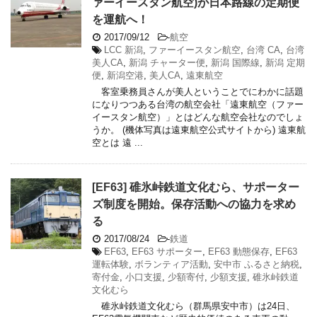
ァーイースタン航空)が日本路線の定期便
を運航へ！
2017/09/12
-
航空
LCC 新潟
,
ファーイースタン航空
,
台湾 CA
,
台湾
美人CA
,
新潟 チャーター便
,
新潟 国際線
,
新潟 定期
便
,
新潟空港
,
美人CA
,
遠東航空
客室乗務員さんが美人ということでにわかに話題
になりつつある台湾の航空会社「遠東航空（ファー
イースタン航空）」とはどんな航空会社なのでしょ
うか。 (機体写真は遠東航空公式サイトから) 遠東航
空とは 遠 ...
[EF63] 碓氷峠鉄道文化むら、サポーター
ズ制度を開始。保存活動への協力を求め
る
2017/08/24
-
鉄道
EF63
,
EF63 サポーター
,
EF63 動態保存
,
EF63
運転体験
,
ボランティア活動
,
安中市 ふるさと納税
,
寄付金
,
小口支援
,
少額寄付
,
少額支援
,
碓氷峠鉄道
文化むら
碓氷峠鉄道文化むら（群馬県安中市）は24日、