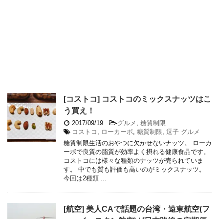
[コストコ] コストコのミックスナッツはこ
う買え！
2017/09/19
-
グルメ
,
糖質制限
コストコ
,
ローカーボ
,
糖質制限
,
逗子 グルメ
糖質制限生活のおやつに欠かせないナッツ。 ローカ
ーボで良質の脂質が効率よく摂れる健康食品です。
コストコには様々な種類のナッツが売られていま
す。 中でも質も評価も高いのがミックスナッツ。
今回は2種類 ...
[航空] 美人CAで話題の台湾・遠東航空(フ