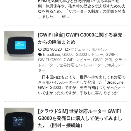
EF63電気機関車など歴史的価値のある車両の動
態・静態保存や、碓氷峠の歴史を伝え残すための支
援を募るため、「サポーターズ制度」の開始を発表
しました。 碓 ...
[GWiFi 障害] GWiFi G3000に関する発売
からの障害まとめ
2017/08/20
-
ガジェット
,
モバイル
BroadLine
,
G3000
,
G3000 レビュー
,
GWIFI
,
GWIFI G3000
,
GWiFi レビュー
,
GWiFi 評価
,
クラウ
ドルーター
,
世界対応モバイルルーター
,
海外 ルー
ター
日本国内はもとより、世界へ持ち出しても対応で
きるモバイルルーターとして登場した「BroadLine
GWiFi G3000」ですが、発売当初はつながったわ～
いでよかったのですが、手放しに喜んでばっか ...
[クラウドSIM] 世界対応ルーター GWiFi
G3000を発売日に購入して使ってみまし
た。（開封～接続編）