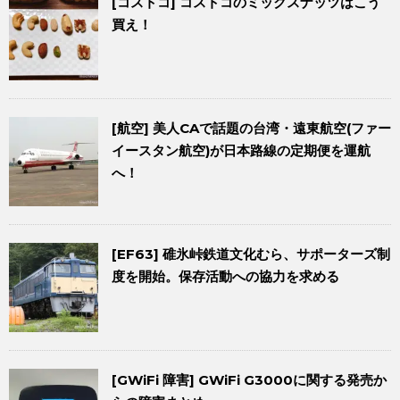
[コストコ] コストコのミックスナッツはこう
買え！
[航空] 美人CAで話題の台湾・遠東航空(ファー
イースタン航空)が日本路線の定期便を運航
へ！
[EF63] 碓氷峠鉄道文化むら、サポーターズ制
度を開始。保存活動への協力を求める
[GWiFi 障害] GWiFi G3000に関する発売か