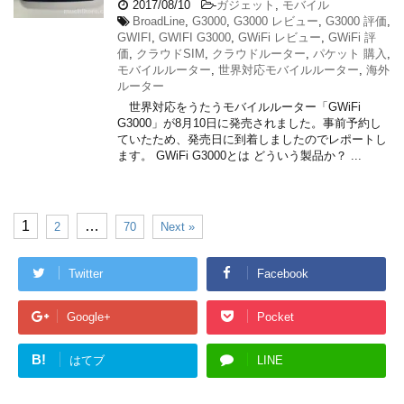
2017/08/10
-
ガジェット
,
モバイル
BroadLine
,
G3000
,
G3000 レビュー
,
G3000 評価
,
GWIFI
,
GWIFI G3000
,
GWiFi レビュー
,
GWiFi 評
価
,
クラウドSIM
,
クラウドルーター
,
パケット 購入
,
モバイルルーター
,
世界対応モバイルルーター
,
海外
ルーター
世界対応をうたうモバイルルーター「GWiFi
G3000」が8月10日に発売されました。事前予約し
ていたため、発売日に到着しましたのでレポートし
ます。 GWiFi G3000とは どういう製品か？ ...
1
…
2
70
Next »
Twitter
Facebook
Google+
Pocket
B!
はてブ
LINE