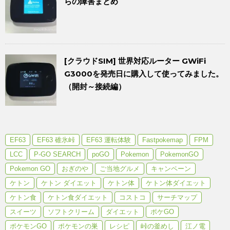
らの障害まとめ
[クラウドSIM] 世界対応ルーター GWiFi
G3000を発売日に購入して使ってみました。
（開封～接続編）
EF63
EF63 碓氷峠
EF63 運転体験
Fastpokemap
FPM
LCC
P-GO SEARCH
poGO
Pokemon
PokemonGO
Pokemon GO
おぎのや
ご当地グルメ
キャンペーン
ケトン
ケトン ダイエット
ケトン体
ケトン体ダイエット
ケトン食
ケトン食ダイエット
コストコ
サーチマップ
スイーツ
ソフトクリーム
ダイエット
ポケGO
ポケモンGO
ポケモンの巣
レシピ
峠の釜めし
江ノ電