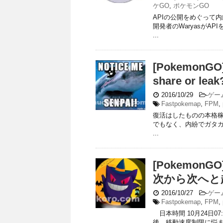
ケGO
,
ポケモンGO
APIの公開をめぐって内
開発者のWaryasがAPI
...
[PokemonG
share or
2016/10/29
-
ゲー
Fastpokemap
,
FPM
,
復活はしたものの本格稼働に
でもなく、内紛でガタガタ状
...
[PokemonG
次から次へと
2016/10/27
-
ゲー
Fastpokemap
,
FPM
,
日本時間 10月24日07
後、移動速度制限に悩