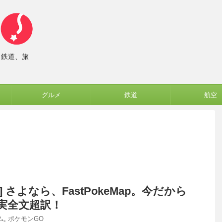
、鉄道、旅
グルメ
鉄道
航空
GO] さよなら、FastPokeMap。今だから
実全文超訳！
ム
,
ポケモンGO