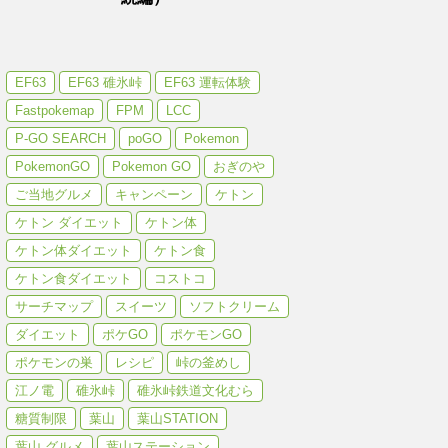
EF63
EF63 碓氷峠
EF63 運転体験
Fastpokemap
FPM
LCC
P-GO SEARCH
poGO
Pokemon
PokemonGO
Pokemon GO
おぎのや
ご当地グルメ
キャンペーン
ケトン
ケトン ダイエット
ケトン体
ケトン体ダイエット
ケトン食
ケトン食ダイエット
コストコ
サーチマップ
スイーツ
ソフトクリーム
ダイエット
ポケGO
ポケモンGO
ポケモンの巣
レシピ
峠の釜めし
江ノ電
碓氷峠
碓氷峠鉄道文化むら
糖質制限
葉山
葉山STATION
葉山 グルメ
葉山ステーション