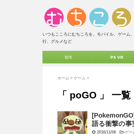
いつもこころにむちころを。モバイル、ゲーム
行、グルメなど
朝市
PS VR
ホーム
>
ゲーム
>
「 poGO 」 一覧
[Pokemon
語る衝撃の事
2016/11/06
-
ゲー