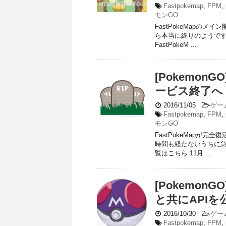
Fastpokemap
,
FPM
,
モンGO
FastPokeMapのメイ
ら本当に終りのようです
FastPokeM ...
[PokemonG
ービス終了へ
2016/11/05
-
ゲー
Fastpokemap
,
FPM
,
モンGO
FastPokeMapが
時間も経たないうちに急転
覧はこちら 11月 ...
[PokemonG
と共にAPIを
2016/10/30
-
ゲー
Fastpokemap
,
FPM
,