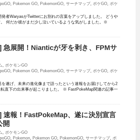
poGO
,
Pokemon GO
,
PokemonGO
,
サーチマップ
,
ポケGO
,
ポケ
ン開発者WaryasがTwitterにお別れの言葉をアップしました。 どうや
。 何だか彼がまだ少し泣いているような気がしました。※
O] 急展開！Nianticが牙を剥き、FPMサ
ム
,
ポケモンGO
poGO
,
Pokemon GO
,
PokemonGO
,
サーチマップ
,
ポケGO
,
ポケ
完全復活を遂げ、未来の進化像まで語ったという速報をお届けしてから2
直下の出来事が起こりました。 ※ FastPokeMap関連の記事一
O] 速報！FastPokeMap、遂に決別宣言
公開
ム
,
ポケモンGO
poGO
,
Pokemon
,
Pokemon GO
,
PokemonGO
,
サーチマップ
,
ポ