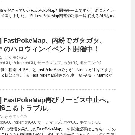
紛が起こっていたFastPokeMapと開発チームですが、遂にメイン
を公開しました。 ※ FastPokeMap関連の記事一覧 使えるAPIをred
O] FastPokeMap、内紛でガタガタ。
 leak? のハロウィンイベント開催中！
ム
,
ポケモンGO
poGO
,
PokemonGO
,
サーチマップ
,
ポケGO
,
ポケモンGO
程遠いFPMことFastPokeMapですが、Nianticが手を下すま
態です。 ※ FastPokeMap関連の記事一覧 要点 ・Nianticが
O] FastPokeMap再びサービス中止へ。
起こるトラブル。
ム
,
ポケモンGO
poGO
,
PokemonGO
,
サーチマップ
,
ポケGO
,
ポケモンGO
:00 に復活を果たしたFastPokeMap。 ※ 関連記事はこちら その
まされつつも微調整を続け、少しずつデータキャッシュも進んで精