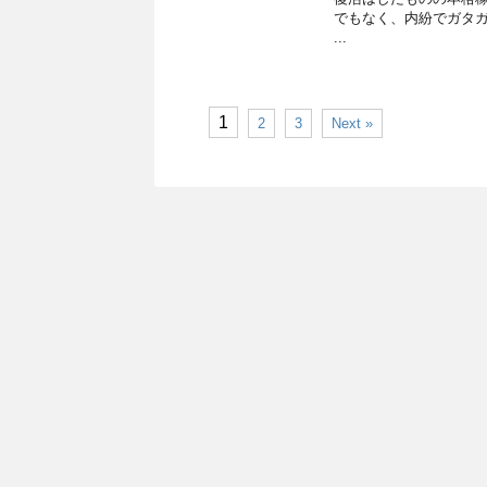
でもなく、内紛でガタガタ状
...
1
2
3
Next »