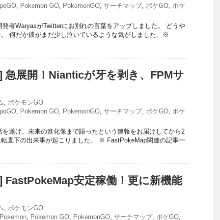
poGO
,
Pokemon GO
,
PokemonGO
,
サーチマップ
,
ポケGO
,
ポケ
ン開発者WaryasがTwitterにお別れの言葉をアップしました。 どうや
。 何だか彼がまだ少し泣いているような気がしました。※
O] 急展開！Nianticが牙を剥き、FPMサ
ム
,
ポケモンGO
poGO
,
Pokemon GO
,
PokemonGO
,
サーチマップ
,
ポケGO
,
ポケ
完全復活を遂げ、未来の進化像まで語ったという速報をお届けしてから2
直下の出来事が起こりました。 ※ FastPokeMap関連の記事一
O] FastPokeMap安定稼働！更に新機能
ム
,
ポケモンGO
Pokemon
,
Pokemon GO
,
PokemonGO
,
サーチマップ
,
ポケGO
,