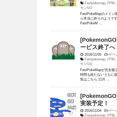
Fastpokemap
,
FPM
,
モンGO
FastPokeMapのメイ
ら本当に終りのようです
FastPokeM ...
[PokemonG
ービス終了へ
2016/11/05
-
ゲー
Fastpokemap
,
FPM
,
モンGO
FastPokeMapが
時間も経たないうちに急転
覧はこちら 11月 ...
[PokemonG
実装予定！
2016/11/04
-
ゲー
Fastpokemap
,
FPM
,