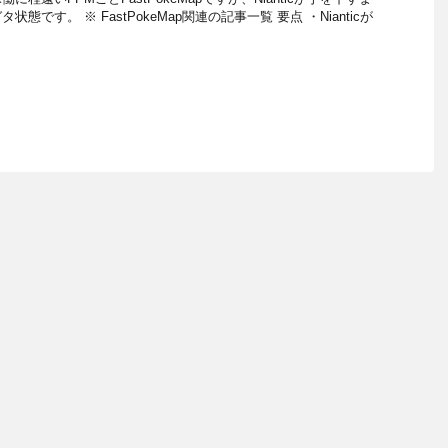
態です。 ※ FastPokeMap関連の記事一覧 要点 ・Nianticが