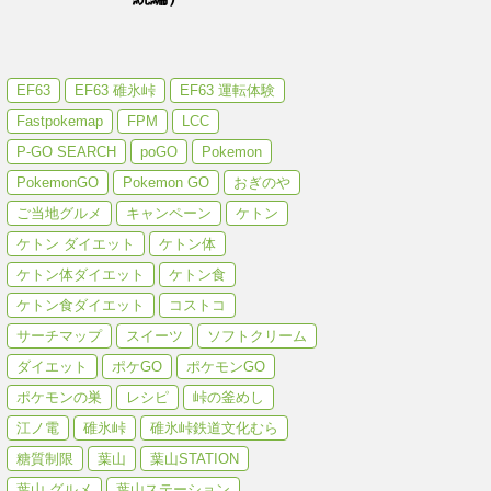
EF63
EF63 碓氷峠
EF63 運転体験
Fastpokemap
FPM
LCC
P-GO SEARCH
poGO
Pokemon
PokemonGO
Pokemon GO
おぎのや
ご当地グルメ
キャンペーン
ケトン
ケトン ダイエット
ケトン体
ケトン体ダイエット
ケトン食
ケトン食ダイエット
コストコ
サーチマップ
スイーツ
ソフトクリーム
ダイエット
ポケGO
ポケモンGO
ポケモンの巣
レシピ
峠の釜めし
江ノ電
碓氷峠
碓氷峠鉄道文化むら
糖質制限
葉山
葉山STATION
葉山 グルメ
葉山ステーション