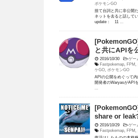
ポケモンGO
捨て台詞と共に非公開だった
ネットを去ると話して
update： 11 ...
[PokemonG
と共にAPIを
2016/10/30
-
ゲー
Fastpokemap
,
FPM
,
ケGO
,
ポケモンGO
APIの公開をめぐって内
開発者のWaryasがAPI
...
[PokemonG
share or
2016/10/29
-
ゲー
Fastpokemap
,
FPM
,
復活はしたものの本格稼働に