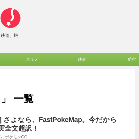
、鉄道、旅
グルメ
鉄道
航空
p 」 一覧
GO] さよなら、FastPokeMap。今だから
実全文超訳！
ム
,
ポケモンGO