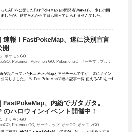
APIを公開したFastPokeMap (の開発者Waryas)。 少しの間
いましたが、結局それから半日も黙っていられませんでした。
O] 速報！FastPokeMap、遂に決別宣言
公開
ム
,
ポケモンGO
poGO
,
Pokemon
,
Pokemon GO
,
PokemonGO
,
サーチマップ
,
ポ
紛が起こっていたFastPokeMapと開発チームですが、遂にメイン
を公開しました。 ※ FastPokeMap関連の記事一覧 使えるAPIをred
O] FastPokeMap、内紛でガタガタ。
 leak? のハロウィンイベント開催中！
ム
,
ポケモンGO
poGO
,
PokemonGO
,
サーチマップ
,
ポケGO
,
ポケモンGO
程遠いFPMことFastPokeMapですが、Nianticが手を下すま