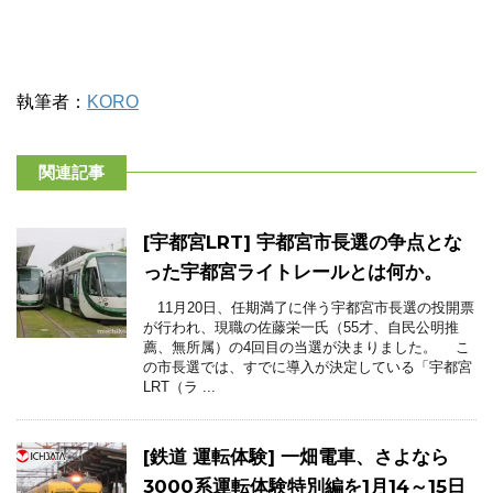
執筆者：
KORO
関連記事
[宇都宮LRT] 宇都宮市長選の争点とな
った宇都宮ライトレールとは何か。
11月20日、任期満了に伴う宇都宮市長選の投開票
が行われ、現職の佐藤栄一氏（55才、自民公明推
薦、無所属）の4回目の当選が決まりました。 こ
の市長選では、すでに導入が決定している「宇都宮
LRT（ラ ...
[鉄道 運転体験] 一畑電車、さよなら
3000系運転体験特別編を1月14～15日