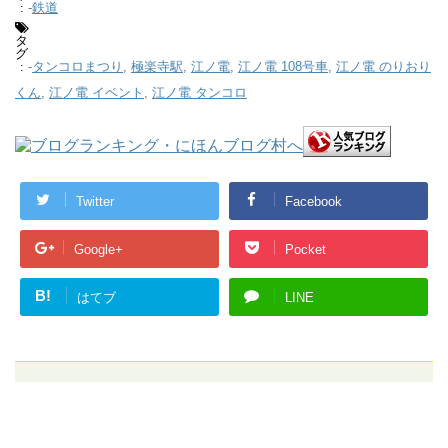
-
鉄道
:
タ
グ
-
タンコロまつり
,
極楽寺駅
,
江ノ電
,
江ノ電 108号車
,
江ノ電 のりおり
:
くん
,
江ノ電 イベント
,
江ノ電 タンコロ
Twitter
Facebook
Google+
Pocket
B!
はてブ
LINE