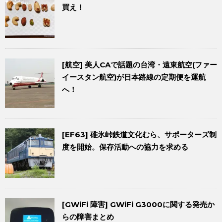
買え！
[航空] 美人CAで話題の台湾・遠東航空(ファー
イースタン航空)が日本路線の定期便を運航
へ！
[EF63] 碓氷峠鉄道文化むら、サポーターズ制
度を開始。保存活動への協力を求める
[GWiFi 障害] GWiFi G3000に関する発売か
らの障害まとめ