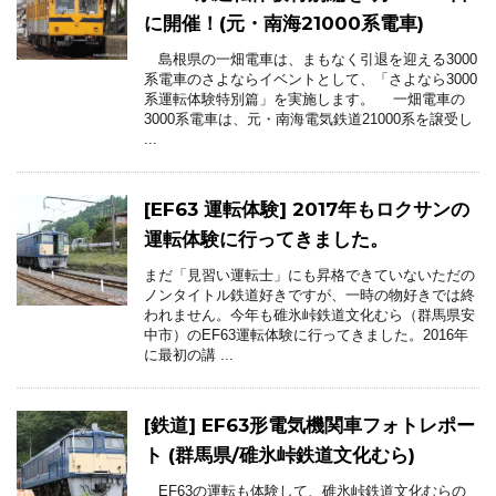
に開催！(元・南海21000系電車)
島根県の一畑電車は、まもなく引退を迎える3000
系電車のさよならイベントとして、「さよなら3000
系運転体験特別篇」を実施します。 一畑電車の
3000系電車は、元・南海電気鉄道21000系を譲受し
...
[EF63 運転体験] 2017年もロクサンの
運転体験に行ってきました。
まだ「見習い運転士」にも昇格できていないただの
ノンタイトル鉄道好きですが、一時の物好きでは終
われません。今年も碓氷峠鉄道文化むら（群馬県安
中市）のEF63運転体験に行ってきました。2016年
に最初の講 ...
[鉄道] EF63形電気機関車フォトレポー
ト (群馬県/碓氷峠鉄道文化むら)
EF63の運転も体験して、碓氷峠鉄道文化むらの