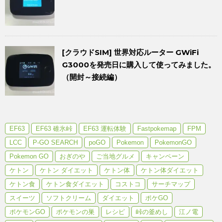
[クラウドSIM] 世界対応ルーター GWiFi
G3000を発売日に購入して使ってみました。
（開封～接続編）
EF63
EF63 碓氷峠
EF63 運転体験
Fastpokemap
FPM
LCC
P-GO SEARCH
poGO
Pokemon
PokemonGO
Pokemon GO
おぎのや
ご当地グルメ
キャンペーン
ケトン
ケトン ダイエット
ケトン体
ケトン体ダイエット
ケトン食
ケトン食ダイエット
コストコ
サーチマップ
スイーツ
ソフトクリーム
ダイエット
ポケGO
ポケモンGO
ポケモンの巣
レシピ
峠の釜めし
江ノ電