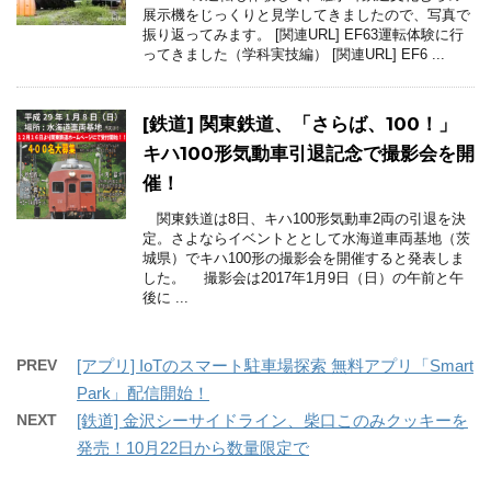
展示機をじっくりと見学してきましたので、写真で
振り返ってみます。 [関連URL] EF63運転体験に行
ってきました（学科実技編） [関連URL] EF6 ...
[鉄道] 関東鉄道、「さらば、100！」
キハ100形気動車引退記念で撮影会を開
催！
関東鉄道は8日、キハ100形気動車2両の引退を決
定。さよならイベントととして水海道車両基地（茨
城県）でキハ100形の撮影会を開催すると発表しま
した。 撮影会は2017年1月9日（日）の午前と午
後に ...
PREV
[アプリ] IoTのスマート駐車場探索 無料アプリ「Smart
Park」配信開始！
NEXT
[鉄道] 金沢シーサイドライン、柴口このみクッキーを
発売！10月22日から数量限定で