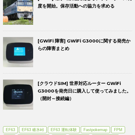
度を開始。保存活動への協力を求める
[GWiFi 障害] GWiFi G3000に関する発売か
らの障害まとめ
[クラウドSIM] 世界対応ルーター GWiFi
G3000を発売日に購入して使ってみました。
（開封～接続編）
EF63
EF63 碓氷峠
EF63 運転体験
Fastpokemap
FPM