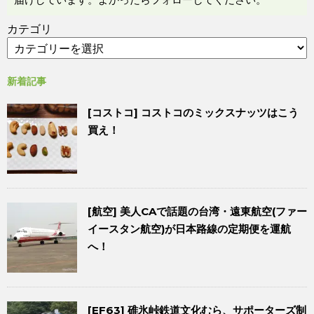
カテゴリ
新着記事
[コストコ] コストコのミックスナッツはこう
買え！
[航空] 美人CAで話題の台湾・遠東航空(ファー
イースタン航空)が日本路線の定期便を運航
へ！
[EF63] 碓氷峠鉄道文化むら、サポーターズ制