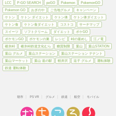
LCC
P-GO SEARCH
poGO
Pokemon
PokemonGO
Pokemon GO
おぎのや
ご当地グルメ
キャンペーン
ケトン
ケトン ダイエット
ケトン体
ケトン体ダイエット
ケトン食
ケトン食ダイエット
コストコ
サーチマップ
スイーツ
ソフトクリーム
ダイエット
ポケGO
ポケモンGO
ポケモンの巣
レシピ
峠の釜めし
江ノ電
碓氷峠
碓氷峠鉄道文化むら
糖質制限
葉山
葉山STATION
葉山 グルメ
葉山ステーション
葉山ステーション テナント
葉山マーケット
葉山 道の駅
軽井沢
逗子 グルメ
運転体験
鉄道 運転体験
朝市
PS VR
グルメ
鉄道
航空
モバイル