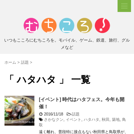
いつもこころにむちころを。モバイル、ゲーム、鉄道、旅行、グル
メなど
ホーム
>
話題
>
「 ハタハタ 」 一覧
[イベント] 時代はハタフェス。今年も開
催！
2016/11/18
-
話題
さかなクン
,
イベント
,
ハタハタ
,
秋田
,
築地
,
鳥
取
遠く離れ、普段特に接点もない秋田県と鳥取県が、