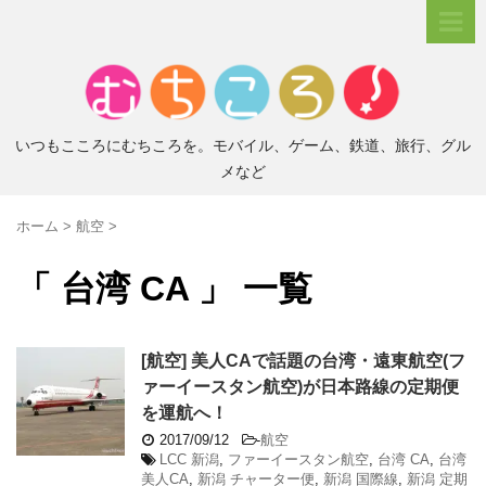
いつもこころにむちころを。モバイル、ゲーム、鉄道、旅行、グル
メなど
ホーム
>
航空
>
「 台湾 CA 」 一覧
[航空] 美人CAで話題の台湾・遠東航空(フ
ァーイースタン航空)が日本路線の定期便
を運航へ！
2017/09/12
-
航空
LCC 新潟
,
ファーイースタン航空
,
台湾 CA
,
台湾
美人CA
,
新潟 チャーター便
,
新潟 国際線
,
新潟 定期