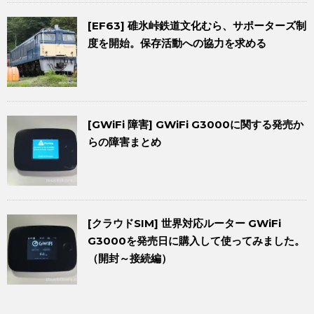
[EF63] 碓氷峠鉄道文化むら、サポーターズ制
度を開始。保存活動への協力を求める
[GWiFi 障害] GWiFi G3000に関する発売か
らの障害まとめ
[クラウドSIM] 世界対応ルーター GWiFi
G3000を発売日に購入して使ってみました。
（開封～接続編）