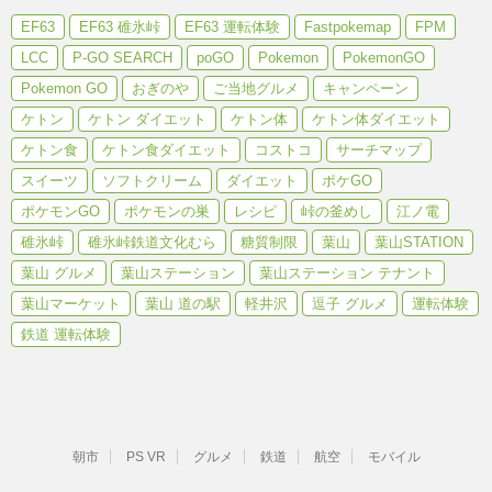
EF63
EF63 碓氷峠
EF63 運転体験
Fastpokemap
FPM
LCC
P-GO SEARCH
poGO
Pokemon
PokemonGO
Pokemon GO
おぎのや
ご当地グルメ
キャンペーン
ケトン
ケトン ダイエット
ケトン体
ケトン体ダイエット
ケトン食
ケトン食ダイエット
コストコ
サーチマップ
スイーツ
ソフトクリーム
ダイエット
ポケGO
ポケモンGO
ポケモンの巣
レシピ
峠の釜めし
江ノ電
碓氷峠
碓氷峠鉄道文化むら
糖質制限
葉山
葉山STATION
葉山 グルメ
葉山ステーション
葉山ステーション テナント
葉山マーケット
葉山 道の駅
軽井沢
逗子 グルメ
運転体験
鉄道 運転体験
朝市
PS VR
グルメ
鉄道
航空
モバイル