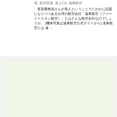
便
,
新潟空港
,
美人CA
,
遠東航空
客室乗務員さんが美人ということでにわかに話題
になりつつある台湾の航空会社「遠東航空（ファー
イースタン航空）」とはどんな航空会社なのでしょ
うか。 (機体写真は遠東航空公式サイトから) 遠東航
空とは 遠 ...