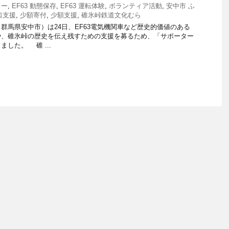
ター
,
EF63 動態保存
,
EF63 運転体験
,
ボランティア活動
,
安中市 ふ
口支援
,
少額寄付
,
少額支援
,
碓氷峠鉄道文化むら
馬県安中市）は24日、EF63電気機関車など歴史的価値のある
や、碓氷峠の歴史を伝え残すための支援を募るため、「サポーター
した。 碓 ...