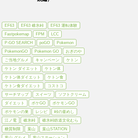
EF63
EF63 碓氷峠
EF63 運転体験
Fastpokemap
FPM
LCC
P-GO SEARCH
poGO
Pokemon
PokemonGO
Pokemon GO
おぎのや
ご当地グルメ
キャンペーン
ケトン
ケトン ダイエット
ケトン体
ケトン体ダイエット
ケトン食
ケトン食ダイエット
コストコ
サーチマップ
スイーツ
ソフトクリーム
ダイエット
ポケGO
ポケモンGO
ポケモンの巣
レシピ
峠の釜めし
江ノ電
碓氷峠
碓氷峠鉄道文化むら
糖質制限
葉山
葉山STATION
葉山 グルメ
葉山ステーション