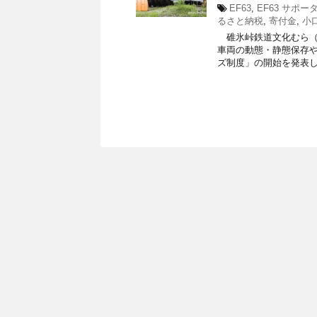
EF63
,
EF63 サポー
るさと納税
,
寄付金
,
小
碓氷峠鉄道文化むら（群
車両の動態・静態保存
ズ制度」の開始を発表しま