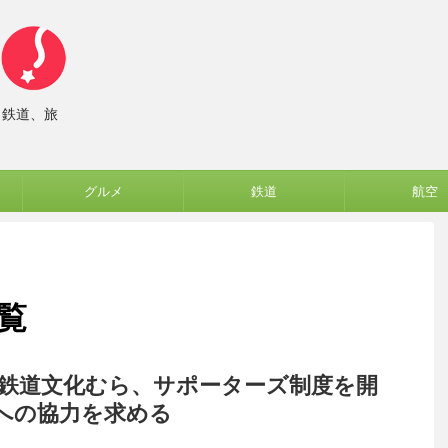
、鉄道、旅
グルメ
鉄道
航空
一覧
碓氷峠鉄道文化むら、サポーターズ制度を開
への協力を求める