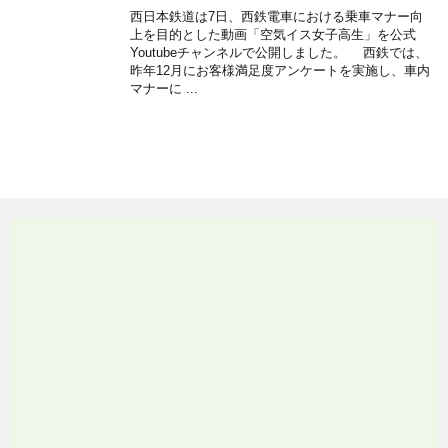
西日本鉄道は7日、西鉄電車における乗車マナー向
上を目的とした動画「空気イス女子高生」を公式
Youtubeチャンネルで公開しました。 西鉄では、
昨年12月にお客様満足度アンケートを実施し、車内
マナーに ...