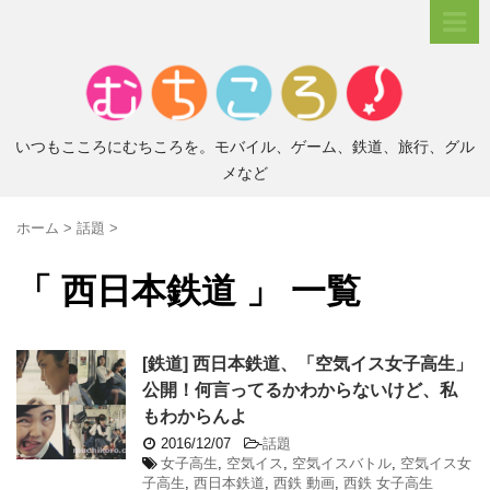
いつもこころにむちころを。モバイル、ゲーム、鉄道、旅行、グル
メなど
ホーム
>
話題
>
「 西日本鉄道 」 一覧
[鉄道] 西日本鉄道、「空気イス女子高生」
公開！何言ってるかわからないけど、私
もわからんよ
2016/12/07
-
話題
女子高生
,
空気イス
,
空気イスバトル
,
空気イス女
子高生
,
西日本鉄道
,
西鉄 動画
,
西鉄 女子高生