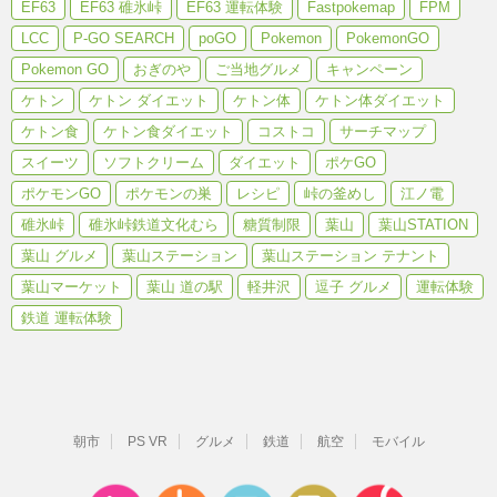
EF63
EF63 碓氷峠
EF63 運転体験
Fastpokemap
FPM
LCC
P-GO SEARCH
poGO
Pokemon
PokemonGO
Pokemon GO
おぎのや
ご当地グルメ
キャンペーン
ケトン
ケトン ダイエット
ケトン体
ケトン体ダイエット
ケトン食
ケトン食ダイエット
コストコ
サーチマップ
スイーツ
ソフトクリーム
ダイエット
ポケGO
ポケモンGO
ポケモンの巣
レシピ
峠の釜めし
江ノ電
碓氷峠
碓氷峠鉄道文化むら
糖質制限
葉山
葉山STATION
葉山 グルメ
葉山ステーション
葉山ステーション テナント
葉山マーケット
葉山 道の駅
軽井沢
逗子 グルメ
運転体験
鉄道 運転体験
朝市
PS VR
グルメ
鉄道
航空
モバイル