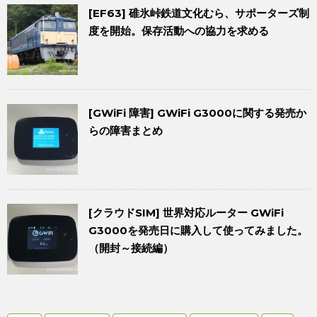
[EF63] 碓氷峠鉄道文化むら、サポーターズ制
度を開始。保存活動への協力を求める
[GWiFi 障害] GWiFi G3000に関する発売か
らの障害まとめ
[クラウドSIM] 世界対応ルーター GWiFi
G3000を発売日に購入して使ってみました。
（開封～接続編）