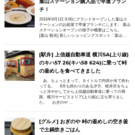
葉山ステーション購入品で早速ブラン
チ！
2016年9月1日 9:00にグランドオープンした葉山ス
テーションのお総菜で早速ブランチにします。 葉山
ステーションオープンの様子や概要はこちら。
[葉山 観光] 新しいショッピングスポット「葉山 ...
[駅弁] 上信越自動車道 横川SA(上り線)
のキハ57 26(キハ58 624)に乗って峠
の釜めしを食べてきました
あ、ちょっとまって。タイトルで内容が全て終わ
ってる。 8月も終わりのある夕方、軽井沢をちょ
っと冷やかしてから上信越自動車道に乗っての帰
路、横川サービスエリア(上り線)に立ち寄りまし
た。 おぎのや ...
[グルメ] おぎのや 峠の釜めしの空き釜
で土鍋炊きごはん