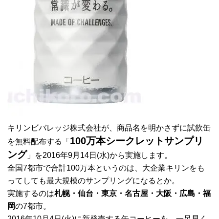
キリンビバレッジ株式会社が、商品名を明かさずに試飲缶
100万本シークレットサンプリ
を
無料配布
する「
ング
」を2016年9月14日(水)から実施します。
全国7都市で合計100万本というのは、大企業キリンをも
ってしても最大規模のサンプリングになるとか。
実施するのは
札幌・仙台・東京・名古屋・大阪・広島・福
岡
の7都市。
2016年10月4日(火)に新発売する缶コーヒーを、一足早く