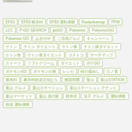
EF63
EF63 碓氷峠
EF63 運転体験
Fastpokemap
FPM
LCC
P-GO SEARCH
poGO
Pokemon
PokemonGO
Pokemon GO
おぎのや
ご当地グルメ
キャンペーン
ケトン
ケトン ダイエット
ケトン体
ケトン体ダイエット
ケトン食
ケトン食ダイエット
コストコ
サーチマップ
スイーツ
ソフトクリーム
ダイエット
ポケGO
ポケモンGO
ポケモンの巣
レシピ
峠の釜めし
江ノ電
碓氷峠
碓氷峠鉄道文化むら
糖質制限
葉山
葉山STATION
葉山 グルメ
葉山ステーション
葉山ステーション テナント
葉山マーケット
葉山 道の駅
軽井沢
逗子 グルメ
運転体験
鉄道 運転体験