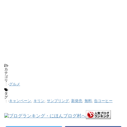
カ
テ
ゴ
リ
-
グルメ
:
タ
グ
-
キャンペーン
,
キリン
,
サンプリング
,
新発売
,
無料
,
缶コーヒー
: