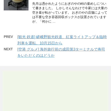
先月は憑かれたようにおぎのやの峠の釜めしについ
て書きました。 しかしそんなわけで今家には大量の
空き釜が転がっています。 おぎのやの店舗によって
は不要な空き容器回収ボックスが設置されています
が、「何かに ...
PREV
[観光 鉄道] 嵯峨野観光鉄道、紅葉ライトアップ＆臨時
列車を運転。10月15日から
NEXT
[空港 グルメ] 海外旅行前の成田第3ターミナルで寿司
をいただくのはどうか