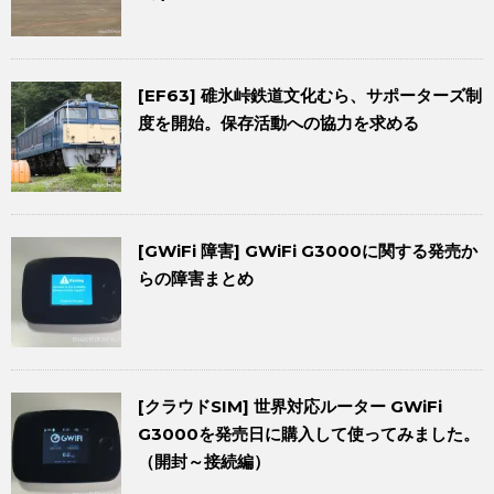
[EF63] 碓氷峠鉄道文化むら、サポーターズ制
度を開始。保存活動への協力を求める
[GWiFi 障害] GWiFi G3000に関する発売か
らの障害まとめ
[クラウドSIM] 世界対応ルーター GWiFi
G3000を発売日に購入して使ってみました。
（開封～接続編）