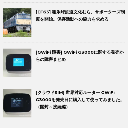
[EF63] 碓氷峠鉄道文化むら、サポーターズ制
度を開始。保存活動への協力を求める
[GWiFi 障害] GWiFi G3000に関する発売か
らの障害まとめ
[クラウドSIM] 世界対応ルーター GWiFi
G3000を発売日に購入して使ってみました。
（開封～接続編）