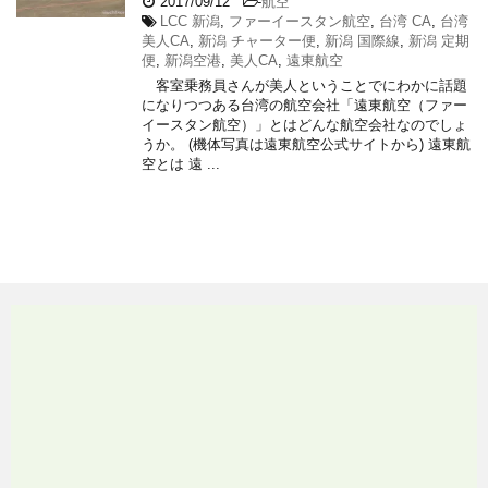
2017/09/12
-
航空
LCC 新潟
,
ファーイースタン航空
,
台湾 CA
,
台湾
美人CA
,
新潟 チャーター便
,
新潟 国際線
,
新潟 定期
便
,
新潟空港
,
美人CA
,
遠東航空
客室乗務員さんが美人ということでにわかに話題
になりつつある台湾の航空会社「遠東航空（ファー
イースタン航空）」とはどんな航空会社なのでしょ
うか。 (機体写真は遠東航空公式サイトから) 遠東航
空とは 遠 ...