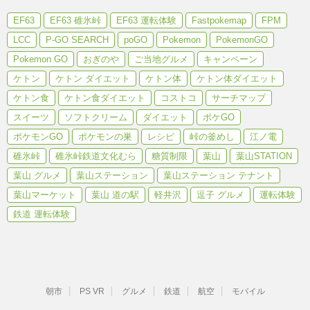
EF63
EF63 碓氷峠
EF63 運転体験
Fastpokemap
FPM
LCC
P-GO SEARCH
poGO
Pokemon
PokemonGO
Pokemon GO
おぎのや
ご当地グルメ
キャンペーン
ケトン
ケトン ダイエット
ケトン体
ケトン体ダイエット
ケトン食
ケトン食ダイエット
コストコ
サーチマップ
スイーツ
ソフトクリーム
ダイエット
ポケGO
ポケモンGO
ポケモンの巣
レシピ
峠の釜めし
江ノ電
碓氷峠
碓氷峠鉄道文化むら
糖質制限
葉山
葉山STATION
葉山 グルメ
葉山ステーション
葉山ステーション テナント
葉山マーケット
葉山 道の駅
軽井沢
逗子 グルメ
運転体験
鉄道 運転体験
朝市
PS VR
グルメ
鉄道
航空
モバイル