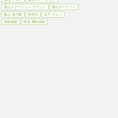
葉山ステーション テナント
葉山マーケット
葉山 道の駅
軽井沢
逗子 グルメ
運転体験
鉄道 運転体験