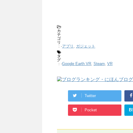
カ
テ
ゴ
リ
-
アプリ
,
ガジェット
:
タ
グ
-
Google Earth VR
,
Steam
,
VR
:
Twitter
B
Pocket