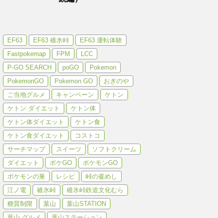
EF63
EF63 碓氷峠
EF63 運転体験
Fastpokemap
FPM
LCC
P-GO SEARCH
poGO
Pokemon
PokemonGO
Pokemon GO
おぎのや
ご当地グルメ
キャンペーン
ケトン
ケトン ダイエット
ケトン体
ケトン体ダイエット
ケトン食
ケトン食ダイエット
コストコ
サーチマップ
スイーツ
ソフトクリーム
ダイエット
ポケGO
ポケモンGO
ポケモンの巣
レシピ
峠の釜めし
江ノ電
碓氷峠
碓氷峠鉄道文化むら
糖質制限
葉山
葉山STATION
葉山 グルメ
葉山ステーション