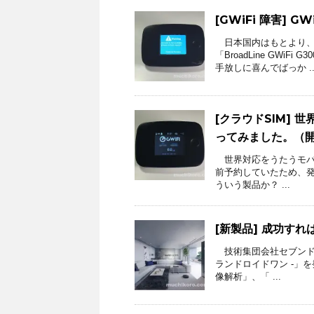
[GWiFi 障害] 
日本国内はもとより、
「BroadLine GW
手放しに喜んでばっか ..
[クラウドSIM] 
ってみました。（
世界対応をうたうモバイル
前予約していたため、発売
ういう製品か？ ...
[新製品] 成功す
技術集団会社セブンドリー
ランドロイドワン -」
像解析」、「 ...