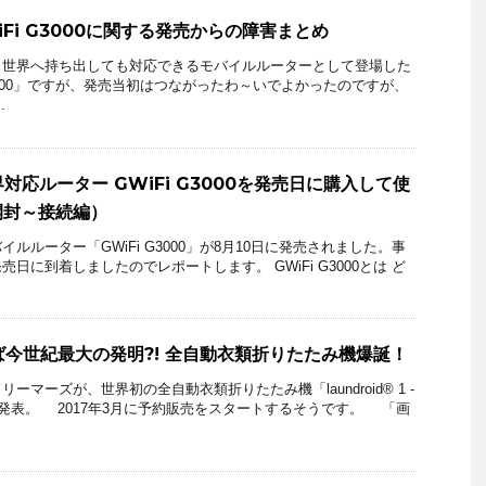
GWiFi G3000に関する発売からの障害まとめ
世界へ持ち出しても対応できるモバイルルーターとして登場した
iFi G3000」ですが、発売当初はつながったわ～いでよかったのですが、
.
世界対応ルーター GWiFi G3000を発売日に購入して使
開封～接続編）
ルーター「GWiFi G3000」が8月10日に発売されました。事
日に到着しましたのでレポートします。 GWiFi G3000とは ど
れば今世紀最大の発明?! 全自動衣類折りたたみ機爆誕！
マーズが、世界初の全自動衣類折りたたみ機「laundroid® 1 -
を発表。 2017年3月に予約販売をスタートするそうです。 「画