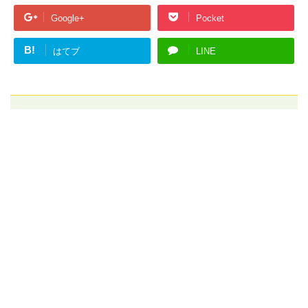
Google+
Pocket
B!
はてブ
LINE