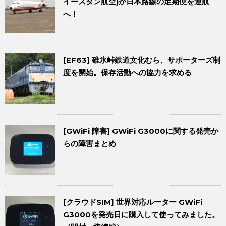
イースタン航空)が日本路線の定期便を運航
へ！
[EF63] 碓氷峠鉄道文化むら、サポーターズ制
度を開始。保存活動への協力を求める
[GWiFi 障害] GWiFi G3000に関する発売か
らの障害まとめ
[クラウドSIM] 世界対応ルーター GWiFi
G3000を発売日に購入して使ってみました。