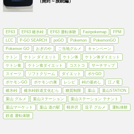
（開封～接続編）
EF63
EF63 碓氷峠
EF63 運転体験
Fastpokemap
FPM
LCC
P-GO SEARCH
poGO
Pokemon
PokemonGO
Pokemon GO
おぎのや
ご当地グルメ
キャンペーン
ケトン
ケトン ダイエット
ケトン体
ケトン体ダイエット
ケトン食
ケトン食ダイエット
コストコ
サーチマップ
スイーツ
ソフトクリーム
ダイエット
ポケGO
ポケモンGO
ポケモンの巣
レシピ
峠の釜めし
江ノ電
碓氷峠
碓氷峠鉄道文化むら
糖質制限
葉山
葉山STATION
葉山 グルメ
葉山ステーション
葉山ステーション テナント
葉山マーケット
葉山 道の駅
軽井沢
逗子 グルメ
運転体験
鉄道 運転体験