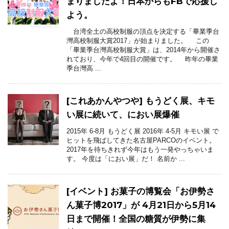
まりましたよ！日本からもFBで応援し
よう。
台湾全土の高校制服の頂点を決定する「畢業季台
灣高校制服大賞2017」が始まりました。 この
「畢業季台灣高校制服大賞」は、2014年から開催さ
れており、今年で4回目の開催です。 昨年の畢業
季台灣高 ...
[これあかんやつや] もうどく展、キモ
い展に続いて、におい展爆催
2015年 6-8月 もうどく展 2016年 4-5月 キモい展 で
ヒットを飛ばしてきた名古屋PARCOのイベント。
2017年を待ちきれず今年はもう一発やっちゃいま
す。 今度は「におい展」だ！ 名前か ...
[イベント] お菓子の博覧会「お伊勢さ
ん菓子博2017」が 4月21日から5月14
日まで開催！全国の糖質が伊勢に集