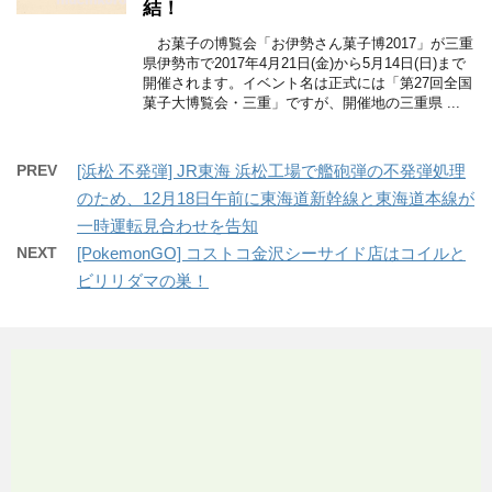
結！
お菓子の博覧会「お伊勢さん菓子博2017」が三重
県伊勢市で2017年4月21日(金)から5月14日(日)まで
開催されます。イベント名は正式には「第27回全国
菓子大博覧会・三重」ですが、開催地の三重県 ...
PREV
[浜松 不発弾] JR東海 浜松工場で艦砲弾の不発弾処理
のため、12月18日午前に東海道新幹線と東海道本線が
一時運転見合わせを告知
NEXT
[PokemonGO] コストコ金沢シーサイド店はコイルと
ビリリダマの巣！