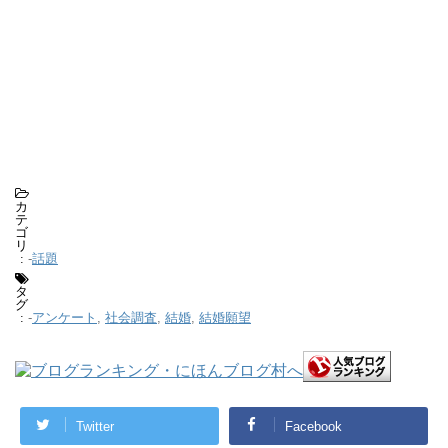
カ
テ
ゴ
リ
-
話題
:
タ
グ
-
アンケート
,
社会調査
,
結婚
,
結婚願望
:
Twitter
Facebook