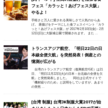
フェス「カラッと！あげフェス大阪」
やるよ！
手軽さと万人に愛される美味しさで人気のからあ
げ。 唐揚げをテーマにした食フェスイベント「カラ
ッと！あげフェス大阪」が 2017年2月10日(金) - 2月
12日(日)に大阪城公園で開催されます。 また ...
トランスアジア航空、「明日22日の日
本線全便欠航」を突然発表！倒産との
憶測が広がる
台湾のトランスアジア航空（復興航空/GE）は21
日、「明日11月22日(火)の日本－台北線の全便を欠
航」と突然発表しました。 同社は公式サイトで
「機材繰りのため」と説明をしていますが、あまり
の突然 ...
[台湾 制服] 台湾JK制服大賞2017が始