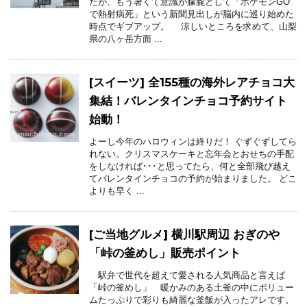
たが、もう暑くて意識が朦朧として「ポケモンGO
で熱射病死」という新聞見出しが脳内に巡り始めた
時点でギブアップ。 涼しいところを求めて、山梨
県の八ヶ岳方面 ...
[スイーツ] 全155種の海外レアチョコ大
集結！バレンタインチョコ予約サイト
始動！
よーし今年のハロウィンは終りだ！ ぐずぐずしてら
れない。クリスマスケーキと忘年会とおせちの手配
をしなければ･･･と思ってたら、何と全部飛び越え
てバレンタインチョコの予約が始まりました。 どこ
よりも早く ...
[ご当地グルメ] 横川駅周辺 おぎのや
「峠の釜めし」販売ポイント
駅弁で世代を超えて愛される人気商品と言えば
「峠の釜めし」 暖かみのある土釜の中にボリュー
ムたっぷりで彩りも綺麗な釜飯が入ったアレです。