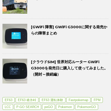
[GWiFi 障害] GWiFi G3000に関する発売か
らの障害まとめ
[クラウドSIM] 世界対応ルーター GWiFi
G3000を発売日に購入して使ってみました。
（開封～接続編）
EF63
EF63 碓氷峠
EF63 運転体験
Fastpokemap
FPM
LCC
P-GO SEARCH
poGO
Pokemon
PokemonGO