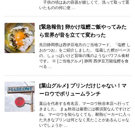
子供の頃はあの容器が嬉しくて、洗って取って置
いたものの何に使 ...
[緊急報告] 卵かけ塩鰹ご飯やってみた
ら世界が音を立てて変わった
先日静岡県は西伊豆地方のご当地フード、「塩鰹 し
おかつお」をご紹介しました。 塩蔵した鰹がベース
の、しょっぱいけど旨味の塊のようなパワフル食材
です。 ※ [ご当地グルメ] 静岡 西伊豆万能塩鰹を食
べる ...
[葉山グルメ] プリンだけじゃない！マ
ーロウでボリュームランチ
葉山を代表する有名店、マーロウ秋谷本店へ行って
きました。 まぁ秋谷は厳密には横須賀なんですけど
ね。 マーロウを知らなくても、耐熱ビーカーに入っ
た大きなプリンは何となく見たことがあるんじゃな
いでしょうか ...