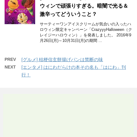
ウィンで頑張りすぎる。暗闇で光る＆
激辛ってどういうこと？
サーティーワンアイスクリームが気合いの入ったハ
ロウィン限定キャンペーン「CrazyyyHalloween（ク
レイジーハロウィン）」を発表しました。 2016年9
月26日(月)～10月31日(月)の期間 ...
PREV
[グルメ] 桔梗信玄餅揚げパンは禁断の味
NEXT
[エンタメ] はにわだらけの本その名も「はにわ」刊
行！