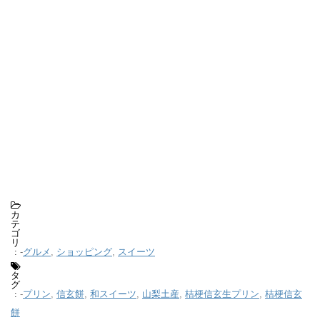
カ
テ
ゴ
リ
-
グルメ
,
ショッピング
,
スイーツ
:
タ
グ
-
プリン
,
信玄餅
,
和スイーツ
,
山梨土産
,
桔梗信玄生プリン
,
桔梗信玄
:
餅