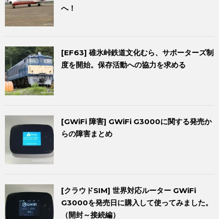
へ！
[EF63] 碓氷峠鉄道文化むら、サポーターズ制
度を開始。保存活動への協力を求める
[GWiFi 障害] GWiFi G3000に関する発売か
らの障害まとめ
[クラウドSIM] 世界対応ルーター GWiFi
G3000を発売日に購入して使ってみました。
（開封～接続編）