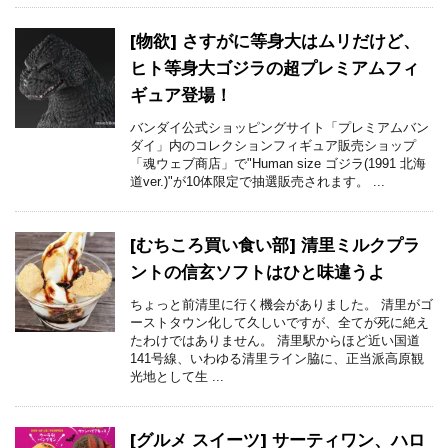
[物欲] さすがに等身大はムリだけど、
ヒト等身大ゴジラの超プレミアムフィ
ギュア登場！
バンダイ公式ショッピングサイト「プレミアムバン
ダイ」内のコレクションフィギュア販売ショップ
「魂ウェブ商店」で"Human size ゴジラ(1991 北海
道ver.)"が10体限定で抽選販売されます。 ...
[むちころ買い食い部] 清里ミルクプラ
ントの信玄ソフトはひと味違うよ
ちょっと前清里に行く機会がありました。 清里がゴ
ーストタウン化して久しいですが、全てが死に絶え
たわけではありません。 清里駅からほど近い国道
141号線、いわゆる清里ライン脇に、正当派高原観
光地として生 ...
[グルメ スイーツ] サーティワン、ハロ