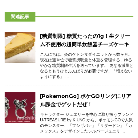
関連記事
[糖質制限] 糖質たったの1g！生クリー
ム不使用の超簡単炊飯器チーズケーキ
こんにちは。炎のケトン食ダイエットから数ヶ月。
現在は週単位で糖質摂取量と体重を管理する、ゆる
やかな糖質制限生活を送っています。 更なる減量と
なるともうひとふんばりが必要ですが、「増えない
ようにする」 ...
[PokemonGo] ポケGOリングにリア
ル課金でゲットだぜ！
キャラクター ジュエリーを中心に取り扱うブランド
U-TREASURE by K.UNO から、ポケモンGOで人気
のモンスター、「フシギバナ」「リザードン」「カ
メックス」をデザインしたシルバージュエリ ...