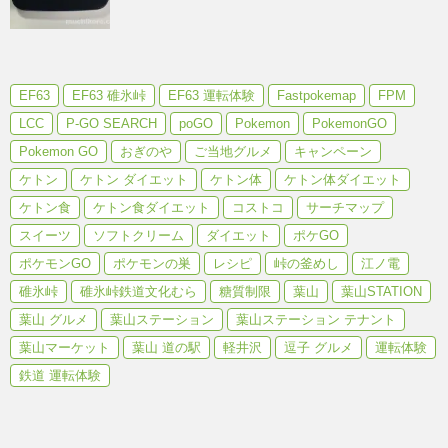
EF63
EF63 碓氷峠
EF63 運転体験
Fastpokemap
FPM
LCC
P-GO SEARCH
poGO
Pokemon
PokemonGO
Pokemon GO
おぎのや
ご当地グルメ
キャンペーン
ケトン
ケトン ダイエット
ケトン体
ケトン体ダイエット
ケトン食
ケトン食ダイエット
コストコ
サーチマップ
スイーツ
ソフトクリーム
ダイエット
ポケGO
ポケモンGO
ポケモンの巣
レシピ
峠の釜めし
江ノ電
碓氷峠
碓氷峠鉄道文化むら
糖質制限
葉山
葉山STATION
葉山 グルメ
葉山ステーション
葉山ステーション テナント
葉山マーケット
葉山 道の駅
軽井沢
逗子 グルメ
運転体験
鉄道 運転体験