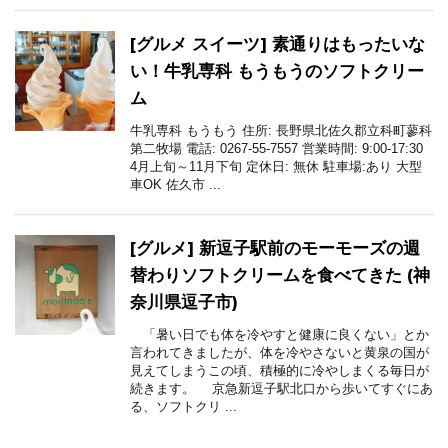
[グルメ スイーツ] 素通りはもったいな
い！牛乳専科 もうもうのソフトクリー
ム
牛乳専科 もうもう 住所: 長野県北佐久郡立科町蓼科
第二牧場 電話: 0267-55-7557 営業時間: 9:00-17:30
4月上旬～11月下旬 定休日: 無休 駐車場:あり 大型
車OK 佐久市 ...
[グルメ] 新逗子駅前のモーモーズの週
替わりソフトクリームを食べてきた (神
奈川県逗子市)
「暑い日でも体を冷やすと健康に良くない」とか
言われてきましたが、体を冷やさないと黄泉の国が
見えてしまうこの頃、積極的に冷やしまくる毎日が
続きます。 京急新逗子駅北口から歩いてすぐにあ
る、ソフトクリ ...