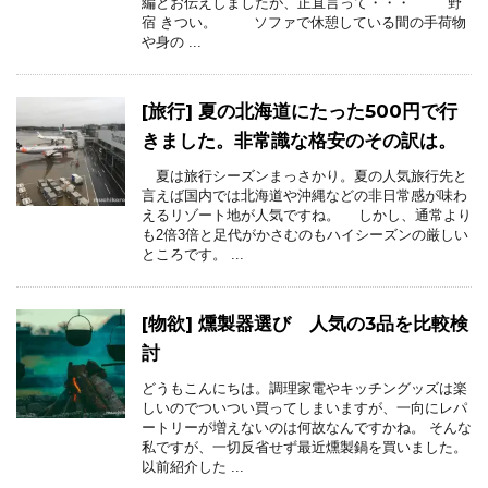
編とお伝えしましたが、正直言って・・・ 野
宿 きつい。 ソファで休憩している間の手荷物
や身の ...
[旅行] 夏の北海道にたった500円で行
きました。非常識な格安のその訳は。
夏は旅行シーズンまっさかり。夏の人気旅行先と
言えば国内では北海道や沖縄などの非日常感が味わ
えるリゾート地が人気ですね。 しかし、通常より
も2倍3倍と足代がかさむのもハイシーズンの厳しい
ところです。 ...
[物欲] 燻製器選び 人気の3品を比較検
討
どうもこんにちは。調理家電やキッチングッズは楽
しいのでついつい買ってしまいますが、一向にレパ
ートリーが増えないのは何故なんですかね。 そんな
私ですが、一切反省せず最近燻製鍋を買いました。
以前紹介した ...