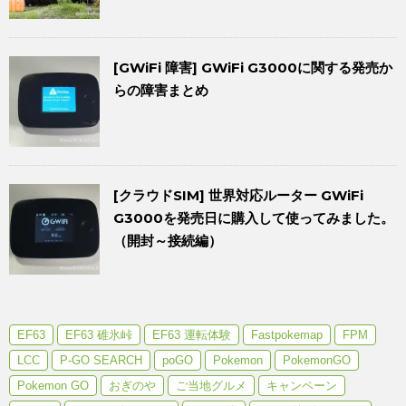
[GWiFi 障害] GWiFi G3000に関する発売か
らの障害まとめ
[クラウドSIM] 世界対応ルーター GWiFi
G3000を発売日に購入して使ってみました。
（開封～接続編）
EF63
EF63 碓氷峠
EF63 運転体験
Fastpokemap
FPM
LCC
P-GO SEARCH
poGO
Pokemon
PokemonGO
Pokemon GO
おぎのや
ご当地グルメ
キャンペーン