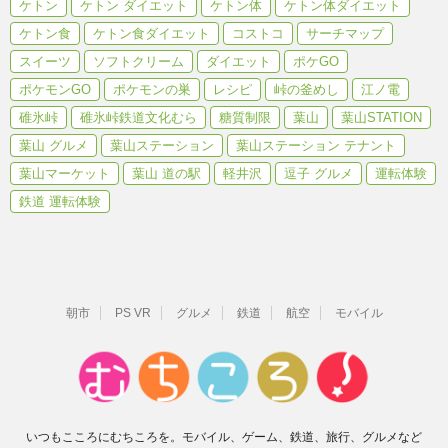
ケトン
ケトン ダイエット
ケトン体
ケトン体ダイエット
ケトン食
ケトン食ダイエット
コストコ
サーチマップ
スイーツ
ソフトクリーム
ダイエット
ポケGO
ポケモンGO
ポケモンの巣
レシピ
峠の釜めし
江ノ電
碓氷峠
碓氷峠鉄道文化むら
糖質制限
葉山
葉山STATION
葉山 グルメ
葉山ステーション
葉山ステーション テナント
葉山マーケット
葉山 道の駅
軽井沢
逗子 グルメ
運転体験
鉄道 運転体験
朝市
PS VR
グルメ
鉄道
航空
モバイル
いつもこころにむちころを。モバイル、ゲーム、鉄道、旅行、グルメなど