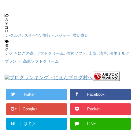
カ
テ
ゴ
リ
-
グルメ
,
スイーツ
,
旅行・レジャー
,
買い食い
:
タ
グ
-
ともにこの森
,
ソフトクリーム
,
信玄ソフト
,
山梨
,
清里
,
清里ミルク
:
プラント
,
高原ソフトクリーム
Twitter
Facebook
Google+
Pocket
B!
はてブ
LINE