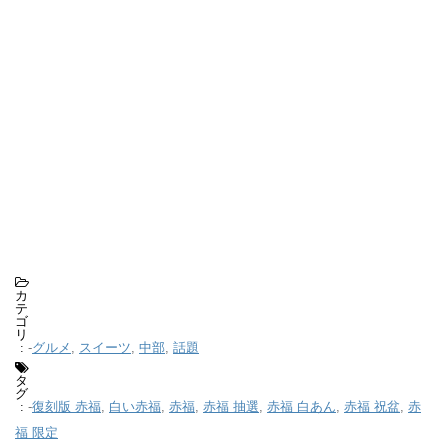
カ
テ
ゴ
リ
-
グルメ
,
スイーツ
,
中部
,
話題
:
タ
グ
-
復刻版 赤福
,
白い赤福
,
赤福
,
赤福 抽選
,
赤福 白あん
,
赤福 祝盆
,
赤
:
福 限定