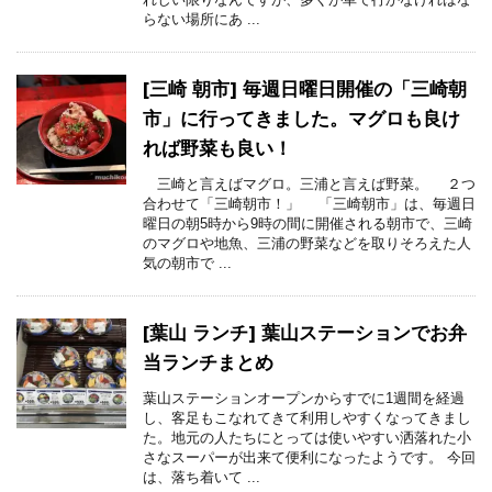
らない場所にあ ...
[三崎 朝市] 毎週日曜日開催の「三崎朝
市」に行ってきました。マグロも良け
れば野菜も良い！
三崎と言えばマグロ。三浦と言えば野菜。 ２つ
合わせて「三崎朝市！」 「三崎朝市」は、毎週日
曜日の朝5時から9時の間に開催される朝市で、三崎
のマグロや地魚、三浦の野菜などを取りそろえた人
気の朝市で ...
[葉山 ランチ] 葉山ステーションでお弁
当ランチまとめ
葉山ステーションオープンからすでに1週間を経過
し、客足もこなれてきて利用しやすくなってきまし
た。地元の人たちにとっては使いやすい洒落れた小
さなスーパーが出来て便利になったようです。 今回
は、落ち着いて ...