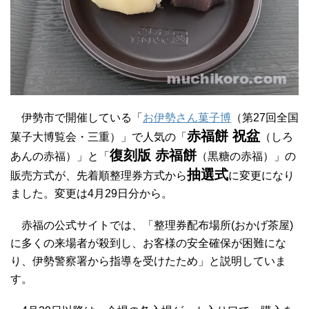
伊勢市で開催している「
お伊勢さん菓子博
（第27回全国
赤福餅 祝盆
菓子大博覧会・三重）」で人気の「
（しろ
復刻版 赤福餅
あんの赤福）」と「
（黒糖の赤福）」の
抽選式
販売方式が、先着順整理券方式から
に変更になり
ました。変更は4月29日分から。
赤福の公式サイトでは、「整理券配布場所(おかげ茶屋)
に多くの来場者が殺到し、お客様の安全確保が困難にな
り、伊勢警察署から指導を受けたため」と説明していま
す。