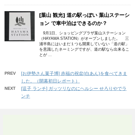
[葉山 観光] 道の駅っぽい 葉山ステーシ
ョン で車中泊はできるのか？
9月1日、ショッピングプラザ葉山ステーション
（HAYAMA STATION）がオープンしました。 三
浦半島にはいまだ１つも開業していない「道の駅」
を意識したネーミングですが、道の駅なら出来るこ
とが ...
PREV
[お伊勢さん菓子博] 赤福の祝盆(白あん)を食べてきま
した。（開幕初日レポート）
NEXT
[逗子 ランチ] ガッツリなのにヘルシー せろりやでラ
ンチ