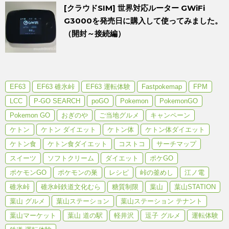
[クラウドSIM] 世界対応ルーター GWiFi
G3000を発売日に購入して使ってみました。
（開封～接続編）
EF63
EF63 碓氷峠
EF63 運転体験
Fastpokemap
FPM
LCC
P-GO SEARCH
poGO
Pokemon
PokemonGO
Pokemon GO
おぎのや
ご当地グルメ
キャンペーン
ケトン
ケトン ダイエット
ケトン体
ケトン体ダイエット
ケトン食
ケトン食ダイエット
コストコ
サーチマップ
スイーツ
ソフトクリーム
ダイエット
ポケGO
ポケモンGO
ポケモンの巣
レシピ
峠の釜めし
江ノ電
碓氷峠
碓氷峠鉄道文化むら
糖質制限
葉山
葉山STATION
葉山 グルメ
葉山ステーション
葉山ステーション テナント
葉山マーケット
葉山 道の駅
軽井沢
逗子 グルメ
運転体験