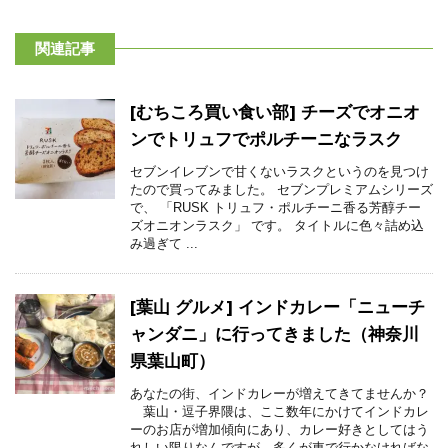
関連記事
[むちころ買い食い部] チーズでオニオ
ンでトリュフでポルチーニなラスク
セブンイレブンで甘くないラスクというのを見つけ
たので買ってみました。 セブンプレミアムシリーズ
で、 「RUSK トリュフ・ポルチーニ香る芳醇チー
ズオニオンラスク」 です。 タイトルに色々詰め込
み過ぎて ...
[葉山 グルメ] インドカレー「ニューチ
ャンダニ」に行ってきました（神奈川
県葉山町）
あなたの街、インドカレーが増えてきてませんか？
葉山・逗子界隈は、ここ数年にかけてインドカレ
ーのお店が増加傾向にあり、カレー好きとしてはう
れしい限りなんですが、多くが車で行かなければな