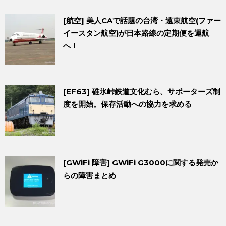
[航空] 美人CAで話題の台湾・遠東航空(ファー
イースタン航空)が日本路線の定期便を運航
へ！
[EF63] 碓氷峠鉄道文化むら、サポーターズ制
度を開始。保存活動への協力を求める
[GWiFi 障害] GWiFi G3000に関する発売か
らの障害まとめ