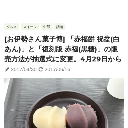
グルメ
スイーツ
中部
話題
[お伊勢さん菓子博] 「赤福餅 祝盆(白
あん)」と「復刻版 赤福(黒糖)」の販
売方法が抽選式に変更。4月29日から
2017/04/30
2017/06/16