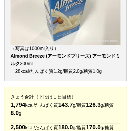
（写真は1000ml入り）
Almond Breeze (アーモンドブリーズ) アーモンドミ
ルク
200ml
28kcal/たんぱく質1.2g/脂質2.0g/糖質1.0g
きょう合計（下段は１日目標）
1,794
143.7
126.3
kcal/たんぱく質
g/脂質
g/糖質
8.0
g
2,500
180.0
170.0
kcal/たんぱく質
g/脂質
g/糖質