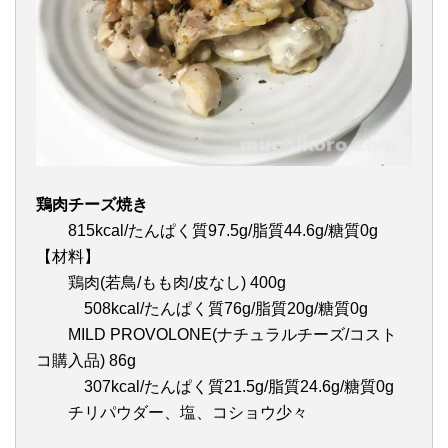
鶏肉チーズ焼き
815kcal/たんぱく質97.5g/脂質44.6g/糖質0g
【材料】
鶏肉(若鳥/もも肉/皮なし) 400g
508kcal/たんぱく質76g/脂質20g/糖質0g
MILD PROVOLONE(ナチュラルチーズ/コスト
コ購入品) 86g
307kcal/たんぱく質21.5g/脂質24.6g/糖質0g
チリパウダー、塩、コショウ少々