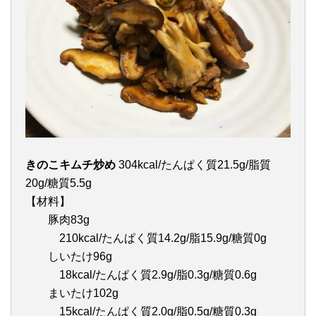
きのこキムチ炒め
304kcal/たんぱく質21.5g/脂質
20g/糖質5.5g
【材料】
豚肉83g
210kcal/たんぱく質14.2g/脂15.9g/糖質0g
しいたけ96g
18kcal/たんぱく質2.9g/脂0.3g/糖質0.6g
まいたけ102g
15kcal/たんぱく質2.0g/脂0.5g/糖質0.3g