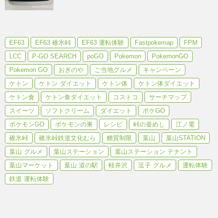
EF63
EF63 碓氷峠
EF63 運転体験
Fastpokemap
FPM
LCC
P-GO SEARCH
poGO
Pokemon
PokemonGO
Pokemon GO
おぎのや
ご当地グルメ
キャンペーン
ケトン
ケトン ダイエット
ケトン体
ケトン体ダイエット
ケトン食
ケトン食ダイエット
コストコ
サーチマップ
スイーツ
ソフトクリーム
ダイエット
ポケGO
ポケモンGO
ポケモンの巣
レシピ
峠の釜めし
江ノ電
碓氷峠
碓氷峠鉄道文化むら
糖質制限
葉山
葉山STATION
葉山 グルメ
葉山ステーション
葉山ステーション テナント
葉山マーケット
葉山 道の駅
軽井沢
逗子 グルメ
運転体験
鉄道 運転体験