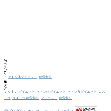
カ
テ
ゴ
リ
-
ケトン体ダイエット
,
糖質制限
:
タ
グ
-
ケトン ダイエット
,
ケトン体ダイエット
,
ケトン食ダイエット
,
コス
:
トコ
,
コストコ 糖質制限
,
ダイエット
,
糖質制限