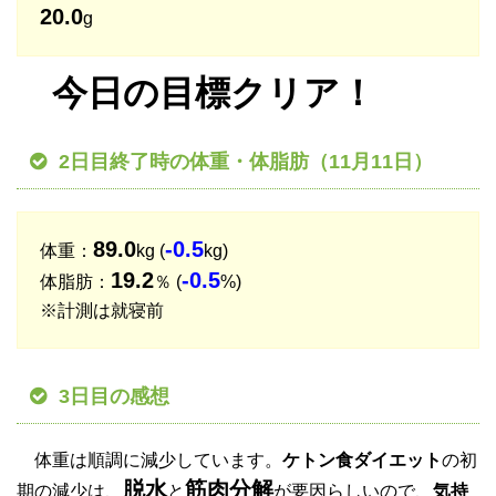
20.0
g
今日の目標クリア！
2日目終了時の体重・体脂肪（11月11日）
89.0
-0.5
体重：
kg (
kg)
19.2
-0.5
体脂肪：
％ (
%)
※計測は就寝前
3日目の感想
体重は順調に減少しています。
ケトン食ダイエット
の初
脱水
筋肉分解
期の減少は、
と
が要因らしいので、
気持