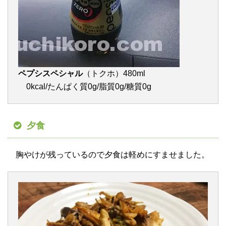
ペプシスペシャル
（トクホ）480ml
0kcal/たんぱく質0g/脂質0g/糖質0g
夕食
胸やけが残っているので夕食は軽めにすませました。