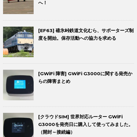
へ！
[EF63] 碓氷峠鉄道文化むら、サポーターズ制
度を開始。保存活動への協力を求める
[GWiFi 障害] GWiFi G3000に関する発売か
らの障害まとめ
[クラウドSIM] 世界対応ルーター GWiFi
G3000を発売日に購入して使ってみました。
（開封～接続編）