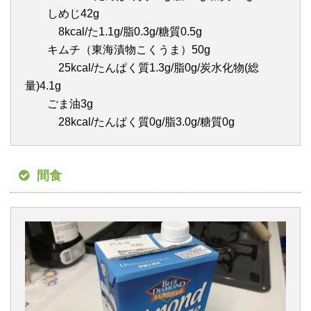
しめじ42g
8kcal/た1.1g/脂0.3g/糖質0.5g
キムチ（東海漬物こくうま）50g
25kcal/たんぱく質1.3g/脂0g/炭水化物(総
量)4.1g
ごま油3g
28kcal/たんぱく質0g/脂3.0g/糖質0g
間食