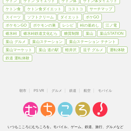
ケトン
ケトン ダイエット
ケトン体
ケトン体ダイエット
ケトン食
ケトン食ダイエット
コストコ
サーチマップ
スイーツ
ソフトクリーム
ダイエット
ポケGO
ポケモンGO
ポケモンの巣
レシピ
峠の釜めし
江ノ電
碓氷峠
碓氷峠鉄道文化むら
糖質制限
葉山
葉山STATION
葉山 グルメ
葉山ステーション
葉山ステーション テナント
葉山マーケット
葉山 道の駅
軽井沢
逗子 グルメ
運転体験
鉄道 運転体験
朝市
PS VR
グルメ
鉄道
航空
モバイル
いつもこころにむちころを。モバイル、ゲーム、鉄道、旅行、グルメなど