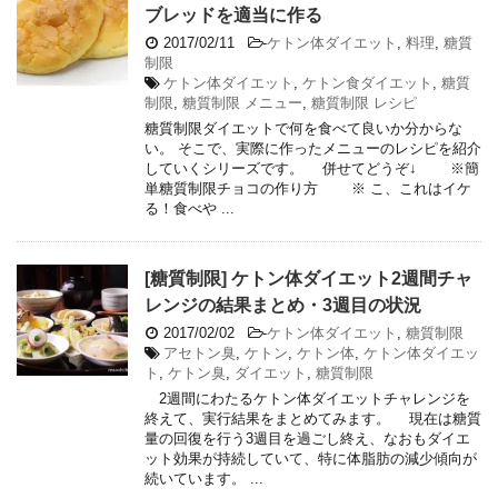
ブレッドを適当に作る
2017/02/11
-
ケトン体ダイエット
,
料理
,
糖質
制限
ケトン体ダイエット
,
ケトン食ダイエット
,
糖質
制限
,
糖質制限 メニュー
,
糖質制限 レシピ
糖質制限ダイエットで何を食べて良いか分からな
い。 そこで、実際に作ったメニューのレシピを紹介
していくシリーズです。 併せてどうぞ↓ ※簡
単糖質制限チョコの作り方 ※ こ、これはイケ
る！食べや ...
[糖質制限] ケトン体ダイエット2週間チャ
レンジの結果まとめ・3週目の状況
2017/02/02
-
ケトン体ダイエット
,
糖質制限
アセトン臭
,
ケトン
,
ケトン体
,
ケトン体ダイエッ
ト
,
ケトン臭
,
ダイエット
,
糖質制限
2週間にわたるケトン体ダイエットチャレンジを
終えて、実行結果をまとめてみます。 現在は糖質
量の回復を行う3週目を過ごし終え、なおもダイエ
ット効果が持続していて、特に体脂肪の減少傾向が
続いています。 ...