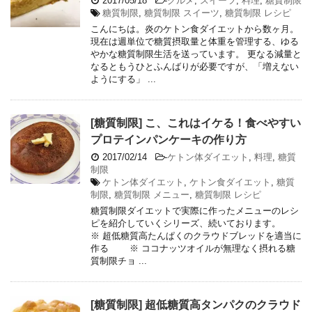
2017/05/18
-
グルメ
,
スイーツ
,
料理
,
糖質制限
糖質制限
,
糖質制限 スイーツ
,
糖質制限 レシピ
こんにちは。炎のケトン食ダイエットから数ヶ月。
現在は週単位で糖質摂取量と体重を管理する、ゆる
やかな糖質制限生活を送っています。 更なる減量と
なるともうひとふんばりが必要ですが、「増えない
ようにする」 ...
[糖質制限] こ、これはイケる！食べやすい
プロテインパンケーキの作り方
2017/02/14
-
ケトン体ダイエット
,
料理
,
糖質
制限
ケトン体ダイエット
,
ケトン食ダイエット
,
糖質
制限
,
糖質制限 メニュー
,
糖質制限 レシピ
糖質制限ダイエットで実際に作ったメニューのレシ
ピを紹介していくシリーズ、続いております。
※ 超低糖質高たんぱくのクラウドブレッドを適当に
作る ※ ココナッツオイルが無理なく摂れる糖
質制限チョ ...
[糖質制限] 超低糖質高タンパクのクラウド