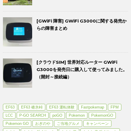
[GWiFi 障害] GWiFi G3000に関する発売か
らの障害まとめ
[クラウドSIM] 世界対応ルーター GWiFi
G3000を発売日に購入して使ってみました。
（開封～接続編）
EF63
EF63 碓氷峠
EF63 運転体験
Fastpokemap
FPM
LCC
P-GO SEARCH
poGO
Pokemon
PokemonGO
Pokemon GO
おぎのや
ご当地グルメ
キャンペーン