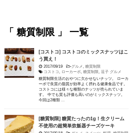
「 糖質制限 」 一覧
[コストコ] コストコのミックスナッツはこ
う買え！
2017/09/19
-
グルメ
,
糖質制限
コストコ
,
ローカーボ
,
糖質制限
,
逗子 グルメ
糖質制限生活のおやつに欠かせないナッツ。 ローカ
ーボで良質の脂質が効率よく摂れる健康食品です。
コストコには様々な種類のナッツが売られていま
す。 中でも質も評価も高いのがミックスナッツ。
今回は2種類 ...
[糖質制限] 糖質たったの1g！生クリーム
不使用の超簡単炊飯器チーズケーキ